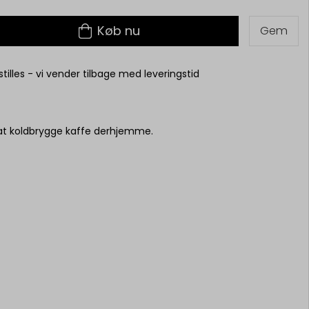
Køb nu
Gem
tilles - vi vender tilbage med leveringstid
 at koldbrygge kaffe derhjemme.