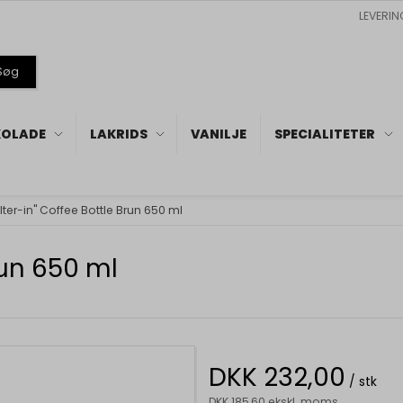
LEVERIN
Søg
OLADE
LAKRIDS
VANILJE
SPECIALITETER
ilter-in" Coffee Bottle Brun 650 ml
run 650 ml
DKK 232,00
/ stk
DKK 185,60 ekskl. moms