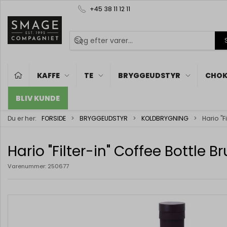
+45 38 11 12 11
KAFFE
TE
BRYGGEUDSTYR
CHOK
BLIV KUNDE
Du er her:
FORSIDE
BRYGGEUDSTYR
KOLDBRYGNING
Hario "F
Hario "Filter-in" Coffee Bottle B
Varenummer:
250677