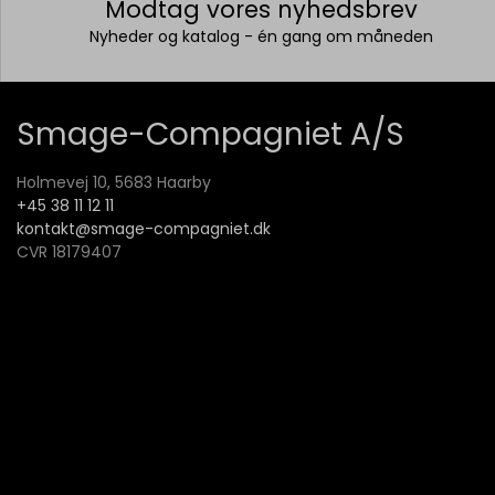
Modtag vores nyhedsbrev
Nyheder og katalog - én gang om måneden
Smage-Compagniet A/S
Holmevej 10, 5683 Haarby
+45 38 11 12 11
kontakt@smage-compagniet.dk
CVR 18179407