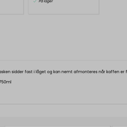
På lager
 flasken sidder fast i låget og kan nemt afmonteres når kaffen er 
 750ml