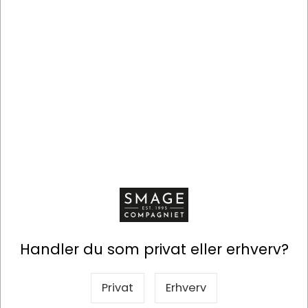
På lager
På lager
Information
Specifikationer
Skabt af Valrhona efter i 30 år at have været ledende
på markedet for mørk chokolade.
Handler du som privat eller erhverv?
Nettovægt: 70g
Kolli: 12 stk
Privat
Erhverv
Mælkechokolade (mindst: 40% kakaotørstof,