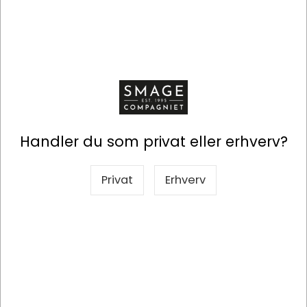
På lager
På lager
Handler du som privat eller erhverv?
Privat
Erhverv
Information
Specifikationer
Nettovægt: 20g
Kolli: 12 stk
Ingredienser:
Blend af økologisk hvid te og økologisk
solbær smagssat med aroma af solbær, jordbær og
rose.