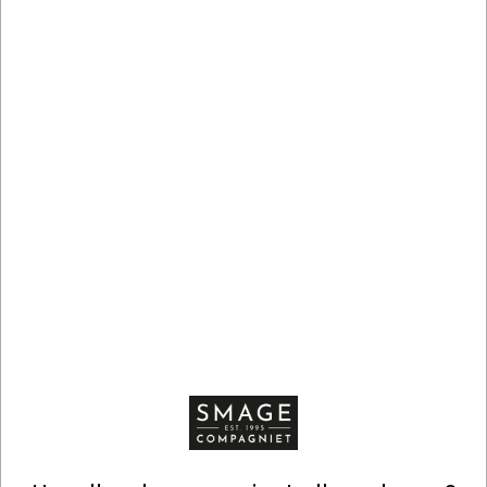
RAINFOREST ALLIANCE
230120
03 Estate Coffee Sweet Espresso kaffekapsler, 10 stk.
DKK 44,15
/ stk
DKK 35,32 ekskl. moms
Køb nu
Få på lager