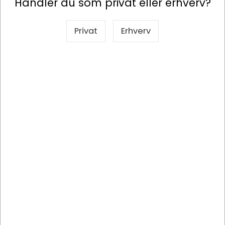
Handler du som privat eller erhverv?
Privat
Erhverv
RAINFOREST ALLIANCE
200180
03 Estate Coffee, Sweet Espresso, Hele bønner, 200g.
DKK 70,22
/ stk
DKK 56,17 ekskl. moms
Køb nu
På lager