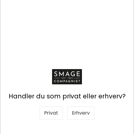
DKK 64,17 ekskl. moms
DKK 84,97 ekskl. moms
Køb nu
Køb nu
På lager
På lager
Handler du som privat eller erhverv?
Information
Specifikationer
Privat
Erhverv
JAZ er forkortelsen for kaffekooperativet Jose Alfrede
Zeledon, som ligger i bjergene i det skønne Rio Coco.