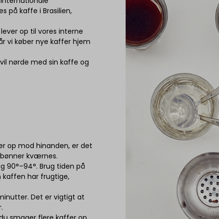
internationale
på kaffe i Brasilien,
ever op til vores interne
år vi køber nye kaffer hjem
il nørde med sin kaffe og
er op mod hinanden, er det
e bønner kværnes.
ng 90°–94°. Brug tiden på
 kaffen har frugtige,
inutter. Det er vigtigt at
r.
 du smager flere kaffer op