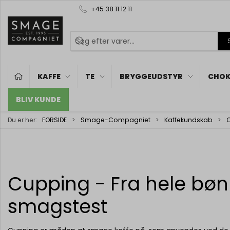
+45 38 11 12 11
KAFFE
TE
BRYGGEUDSTYR
CHOK
BLIV KUNDE
Du er her:
FORSIDE
Smage-Compagniet
Kaffekundskab
C
Cupping - Fra hele bønne
smagstest