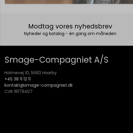
Modtag vores nyhedsbrev
Nyheder og katalog - én gang om måneden
Smage-Compagniet A/S
Holmevej 10, 5683 Haarby
+45 38 11 12 11
kontakt@smage-compagniet.dk
CVR 18179407