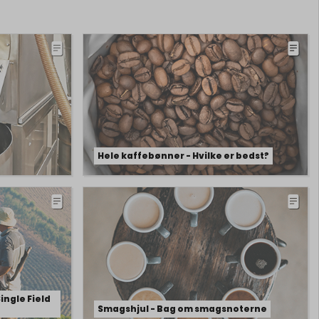
Hele kaffebønner - Hvilke er bedst?
Single Field
Smagshjul - Bag om smagsnoterne