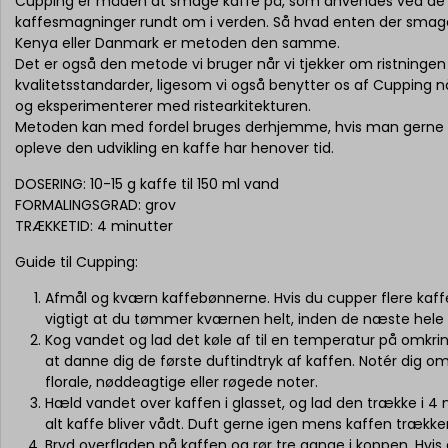
Cupping er måden at smage kaffe på, som anvendes ved de 
kaffesmagninger rundt om i verden. Så hvad enten der smages 
Kenya eller Danmark er metoden den samme.
Det er også den metode vi bruger når vi tjekker om ristningen l
kvalitetsstandarder, ligesom vi også benytter os af Cupping n
og eksperimenterer med ristearkitekturen.
Metoden kan med fordel bruges derhjemme, hvis man gerne v
opleve den udvikling en kaffe har henover tid.
DOSERING: 10-15 g kaffe til 150 ml vand
FORMALINGSGRAD: grov
TRÆKKETID: 4 minutter
Guide til Cupping:
Afmål og kværn kaffebønnerne. Hvis du cupper flere kaff
vigtigt at du tømmer kværnen helt, inden de næste hel
Kog vandet og lad det køle af til en temperatur på omkri
at danne dig de første duftindtryk af kaffen. Notér dig om
florale, nøddeagtige eller røgede noter.
Hæld vandet over kaffen i glasset, og lad den trække i 4 m
alt kaffe bliver vådt. Duft gerne igen mens kaffen trække
Bryd overfladen på kaffen og rør tre gange i koppen. Hvis