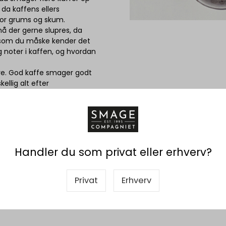
da kaffens ellers
 for grums og skum.
må der gerne slupres, da
igesom du måske kender det
 noter i kaffen, og hvordan
re. God kaffe smager godt
ellig alt efter
Handler du som privat eller erhverv?
Privat
Erhverv
Viser 21 til 17 af 17
20