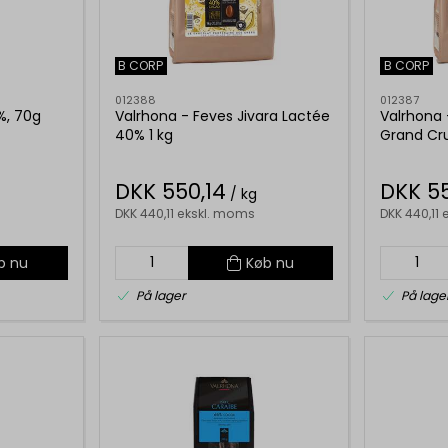
B CORP
B CORP
012388
012387
%, 70g
Valrhona - Feves Jivara Lactée
Valrhona 
40% 1 kg
Grand Cru
DKK 550,14
DKK 55
/ kg
DKK 440,11 ekskl. moms
DKK 440,11
b nu
Køb nu
På lager
På lage