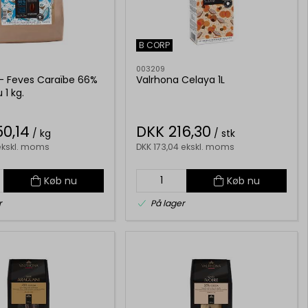
B CORP
003209
- Feves Caraïbe 66%
Valrhona Celaya 1L
 1 kg.
0,14
DKK 216,30
/ kg
/ stk
 ekskl. moms
DKK 173,04 ekskl. moms
Køb nu
Køb nu
r
På lager