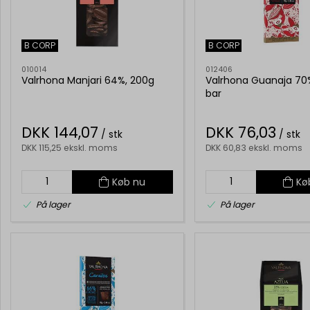
B CORP
B CORP
010014
012406
Valrhona Manjari 64%, 200g
Valrhona Guanaja 70
bar
DKK 144,07
DKK 76,03
/ stk
/ stk
DKK 115,25 ekskl. moms
DKK 60,83 ekskl. moms
Køb nu
Kø
På lager
På lager