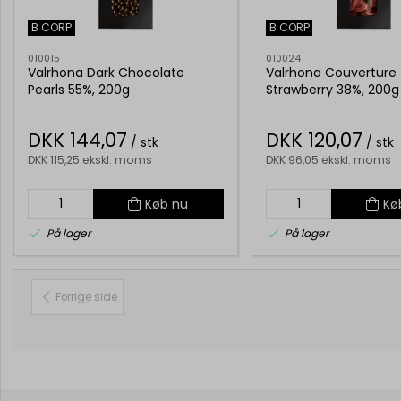
B CORP
B CORP
010015
010024
Valrhona Dark Chocolate
Valrhona Couverture
Pearls 55%, 200g
Strawberry 38%, 200g
DKK 144,07
DKK 120,07
/ stk
/ stk
DKK 115,25 ekskl. moms
DKK 96,05 ekskl. moms
Køb nu
Kø
På lager
På lager
Forrige side