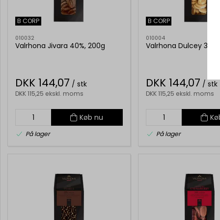
B CORP
B CORP
010032
010004
Valrhona Jivara 40%, 200g
Valrhona Dulcey 35%,
DKK 144,07
DKK 144,07
/ stk
/ stk
DKK 115,25 ekskl. moms
DKK 115,25 ekskl. moms
Køb nu
Kø
På lager
På lager