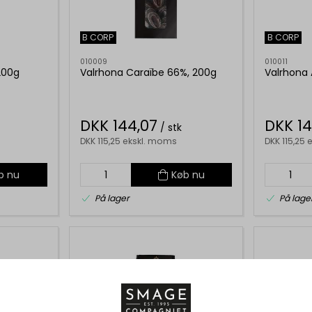
B CORP
B CORP
010009
010011
200g
Valrhona Caraïbe 66%, 200g
Valrhona 
DKK 144,07
DKK 14
/ stk
DKK 115,25 ekskl. moms
DKK 115,25
b nu
Køb nu
På lager
På lage