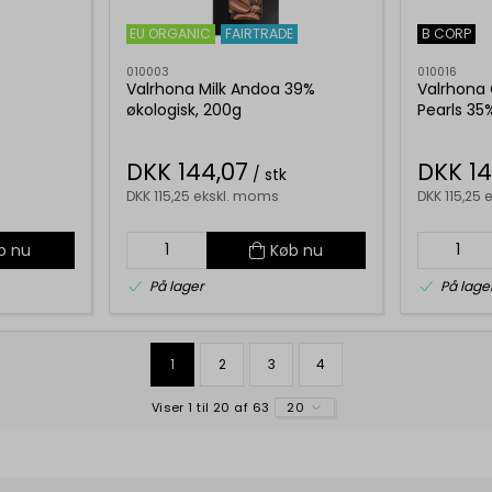
EU ORGANIC
FAIRTRADE
B CORP
010003
010016
Valrhona Milk Andoa 39%
Valrhona
økologisk, 200g
Pearls 35
DKK 144,07
DKK 14
/ stk
DKK 115,25 ekskl. moms
DKK 115,25
b nu
Køb nu
På lager
På lage
1
2
3
4
Viser 1 til 20 af 63
20