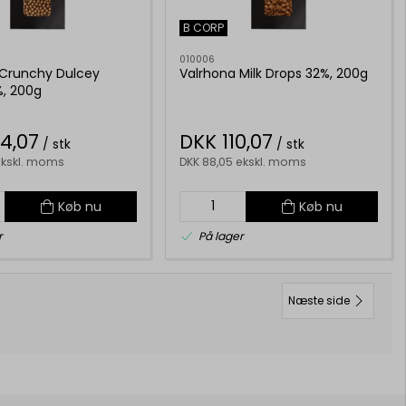
B CORP
010006
 Crunchy Dulcey
Valrhona Milk Drops 32%, 200g
%, 200g
4,07
DKK 110,07
/ stk
/ stk
 ekskl. moms
DKK 88,05 ekskl. moms
Køb nu
Køb nu
r
På lager
Næste side