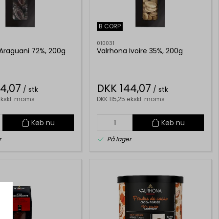
B CORP
010031
Araguani 72%, 200g
Valrhona Ivoire 35%, 200g
4,07
DKK 144,07
/ stk
/ stk
 ekskl. moms
DKK 115,25 ekskl. moms
Køb nu
Køb nu
r
På lager