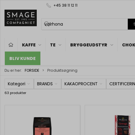
+45 38 11 12 11
KAFFE
TE
BRYGGEUDSTYR
CHOK
BLIV KUNDE
Du er her:
FORSIDE
Produktsøgning
Kategori
BRANDS
KAKAOPROCENT
CERTIFICERI
63 produkter