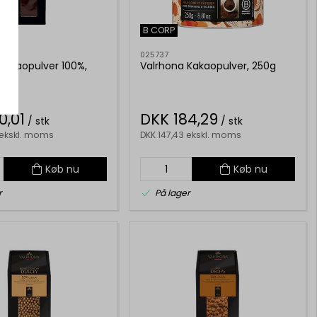
B CORP
025737
Kakaopulver 100%,
Valrhona Kakaopulver, 250g
0,01
DKK 184,29
/ stk
/ stk
 ekskl. moms
DKK 147,43 ekskl. moms
Køb nu
Køb nu
r
På lager