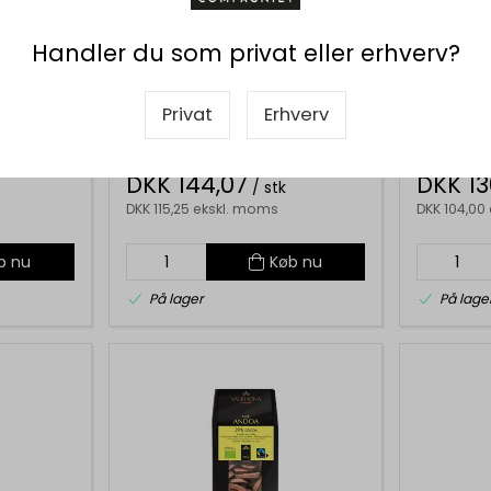
B CORP
Handler du som privat eller erhverv?
010010
010033
 200g
Valrhona Guanaja 70%, 200g
Valrhona 
Privat
Erhverv
200g
DKK 144,07
DKK 13
/ stk
DKK 115,25 ekskl. moms
DKK 104,00
b nu
Køb nu
På lager
På lage