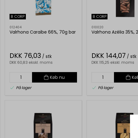
B CORP
B CORP
012404
010020
Valrhona Caraïbe 66%, 70g bar
Valrhona Azélia 35%, 
DKK 76,03
DKK 144,07
/ stk
/ stk
DKK 60,83 ekskl. moms
DKK 115,25 ekskl. moms
Køb nu
Kø
På lager
På lager