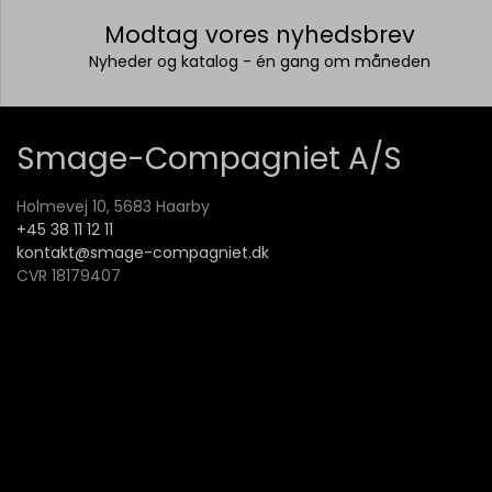
Modtag vores nyhedsbrev
Nyheder og katalog - én gang om måneden
Smage-Compagniet A/S
Holmevej 10, 5683 Haarby
+45 38 11 12 11
kontakt@smage-compagniet.dk
CVR 18179407